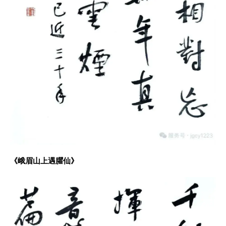
《峨眉山上遇臞仙》