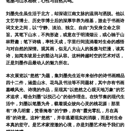
笔墨与山水相映，心性与自然共鸣。
刘墨先生虽生活于北方，却深谙江南文脉的温润与洒脱。他以
文艺学博士、历史学博士后的深厚学养为根基，游走于书画诗
词文史之间，以“宁静、淡泊、独立、自由”为安身立命之宗
旨。其笔下山水，不拘形迹，或意在于明清烟云，或心驰于山
林野趣；笔下诗稿，率性天成，字里行间流淌着对生命的感悟
与对自然的深情。观其画，似见八大山人的孤傲与烂漫，读其
诗，如闻东坡居士的豁达与从容。这种跨越时空的艺术对话，
正是刘墨作品最动人的魅力所在。
本次展览以“悠然”为题，集刘墨先生近年来创作的诗书画精品
四十二件，涵盖山水、花鸟及书法等不同题材，其中亦有书画
嘉峨风光、诗境的作品，呈现其“以悠然之心观天地万象”的艺
术追求，暗合刘墨“以悦己心”的创作理念。在快节奏的现代生
活中，刘墨以笔墨为舟，载着观众驶向心灵的桃花源：那里
有“净几明窗，焚香掩卷”的宁静，亦有“霞光零乱，月在高
梧”的诗意。这种“悠然”，并非逃避现实的消极，而是对生命
本真的坚守。是艺术家澄澈的心境，亦是刘墨艺术给予我们的