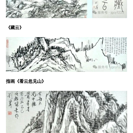
《藏云》
指画《看云忽见山》