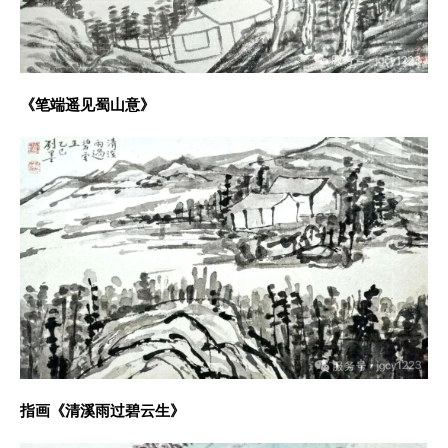
《笔端遥见蜀山意》
指画《清溪雨过碧云生》