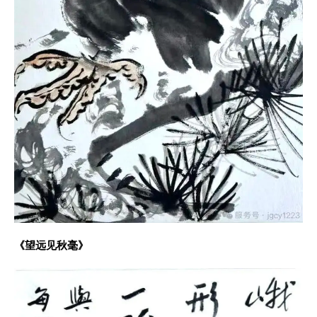
《望远见秋毫》