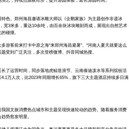
物演艺，持续点燃夜经济，提升游园体验，延长游园时间。
展特色。郑州海昌邀请冰雕大师以《企鹅家族》为主题创作非遗冰
，宽3米多，重达10余吨，由百余块冰块雕刻而成，展现出自然艺术
化的碰撞。
多游客前来打卡中原之海“来郑州海昌避暑”、“河南人夏天就要这么
游话题受到广泛关注，多次登榜微博、抖音同城热搜。
延长了运营时间，同步落地虎鲸造浪节、云南傣迪泼水等系列缤纷活
.1万人次，比2023年同期增长65%，旗下三大主题酒店持续多日满
前我国文旅消费热点城市和主题呈现快速轮动的趋势。随着服务消费
合趋势愈发明显。