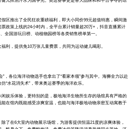
育健儿挥洒汗水为国争光。奥运赛事更是各大品牌和和平台争夺的话
假区推出了全民狂欢重磅福利，即大小同价99元超值特惠，瞬间激
0门票政策上线的24小时内，全平台累计销量超20万+，抖音直播累计
订单、全国游玩日榜、动植物园榜等各类销售榜单第一。
福利，提供免10万张儿童费票，共同为运动健儿喝彩。
会”，各位海洋动物选手也拿出了“看家本领”参与其中。海狮全力以赴
仿“水花消失术”，带来奥运赛季的海洋欢乐。
休闲娱乐体验，更特别的是，极地海洋生物所生存的场馆具有严格的
既能在馆内既能感受凉爽室温，也能与海洋极地动物亲密互动寓教于
除了在6大室内动物展示场馆，为游客提供恒温21度的凉爽体验，