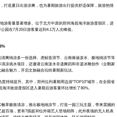
”，打造夏日出游凉爽，也为暑期旅游出行提供舒适保障，旅游热情
多地游客量显著增多。位于北方中原的郑州海昌海洋旅游度假区，进
公园在7月20日游客量达到4.1万人次峰值。
6%
的清爽纳凉多一份选择。虎鲸造浪节、云南傣迪泼水、极地纳凉节等
等清凉戏水项目，还邀请云南泼水非遗舞蹈和非遗冰雕创作《企鹅家
化融合魅力，开启文旅融合玩转暑期新玩法。
热度持续提升。其中，郑州位列暑期周边游“TOP10”城市，在全国省
海昌海洋旅游度假区进入暑期后游客量环比增长了80%。
客畅享极致清凉，推出极地纳凉节，打造一园三玩主题，带来震撼的
艺超百场，更有7国超30位外籍艺人登场助阵，此外夜场的无人机表