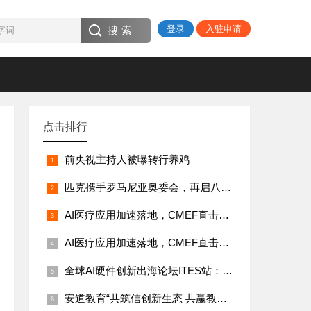
登录
入驻申请
点击排行
前央视主持人被曝转行养鸡
匹克携手罗马尼亚奥委会，再启八年荣耀新征程
AI医疗应用加速落地，CMEF直击理邦技术布局
AI医疗应用加速落地，CMEF直击理邦技术布局
全球AI硬件创新出海论坛ITES站：共探科技出海新机遇
安道教育“共筑信创新生态 共赢教育新机遇”专题巡展系列活动 ——邯郸站圆满收官