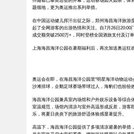
伴随着巴黎奥运会的开幕，运动赛场如火如荼，体
题领地，更为奥运推出系列举措。
在中国运动健儿挥汗出征之际，郑州海昌海洋旅游度
起了全网游客的出游热情和关注。自7月26日20:0
成交额突破2500万+，同时登榜全国酒旅支付及
上海海昌海洋公园在暑期福利后，再次加送奥运狂欢
奥运会在即，在海昌海洋公园里“明星海洋动物运动
沙滩排球，企鹅足球赛场带球过人，海豹们也纷纷效
海昌海洋公园兼具室内场馆和户外娱乐设备等综合
室温规范，场馆内清凉与室外高温形成反差，游客
乐，将夏日炎炎下的旅游舒适体验感显著提升。
高温下，海昌海洋公园提供了多项清凉避暑的举措，