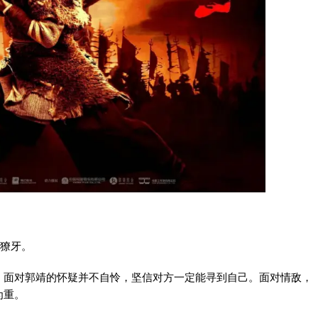
出獠牙。
；面对郭靖的怀疑并不自怜，坚信对方一定能寻到自己。面对情敌，
为重。