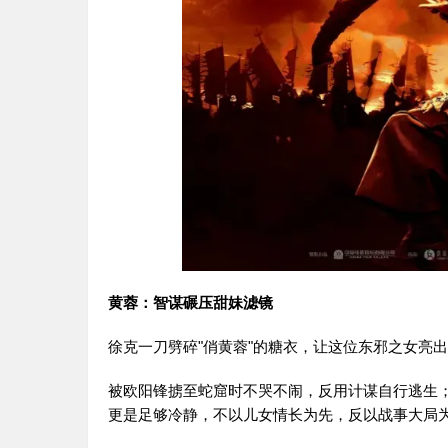
黄蓉：智谋碾压甜妹滤镜
徐克一刀劈碎"俏黄蓉"的糖衣，让这位东邪之女亮
被欧阳锋掳至蛇窟时不哭不闹，反用计谋自行逃生
更是足够冷静，不以儿女情长为先，反以战事大局