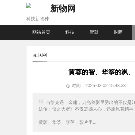
新物网
科技新物种
网站首页
科技
智驾
财商
互联网
黄蓉的智、华筝的飒、
时间：2025-02-02 15:43:33
当徐克遇上金庸，刀光剑影里劈出的不仅是江
雄传：侠之大者》不仅震撼人心，还原原著精神
黄蓉、华筝、李萍，影片里...