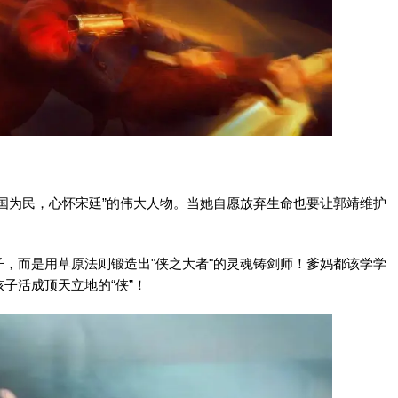
国为民，心怀宋廷”的伟大人物。当她自愿放弃生命也要让郭靖维护
，而是用草原法则锻造出"侠之大者"的灵魂铸剑师！爹妈都该学学
子活成顶天立地的“侠”！