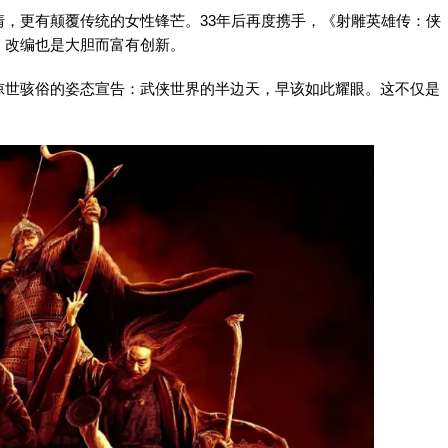
，更有颠覆传统的女性锋芒。33年后再度携手，《射雕英雄传：侠
，改编也是大胆而富有创新。
惊世骇俗的姿态宣告：武侠世界的半边天，早该如此耀眼。这不仅是
！