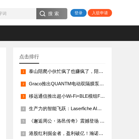
登录
入驻申请
点击排行
泰山陪爬小伙忙疯了也赚疯了，陪爬一大学生为主
Graco推出QUANTM电动双隔膜泵系列的改进产品
移远通信推出超小Wi-Fi+BLE模组FGM842D系列，赋能智能家居与工业物联网高效互联
生产力的智能飞跃：Laserfiche AI驱动新一代ECM工具
《邂逅周公・洛邑传奇》震撼登场 开启沉浸式历史文化之旅​
港股红利掘金者，盈利破亿！瀚诺有限公司精准把握港股周期，多空策略双丰收