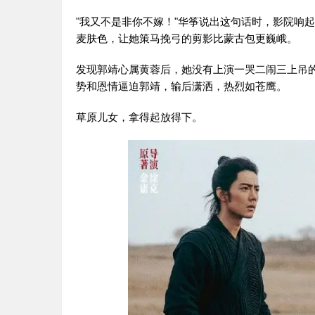
"我又不是非你不嫁！"华筝说出这句话时，影院响
麦肤色，让她策马挽弓的剪影比蒙古包更巍峨。
发现郭靖心属黄蓉后，她没有上演一哭二闹三上吊
势和恩情逼迫郭靖，输后潇洒，热烈如苍鹰。
草原儿女，拿得起放得下。