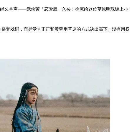
起经久掌声——武侠苦「恋爱脑」久矣！徐克给这位草原明珠镀上小
的俗套戏码，而是堂堂正正和黄蓉用草原的方式决出高下。没有用权