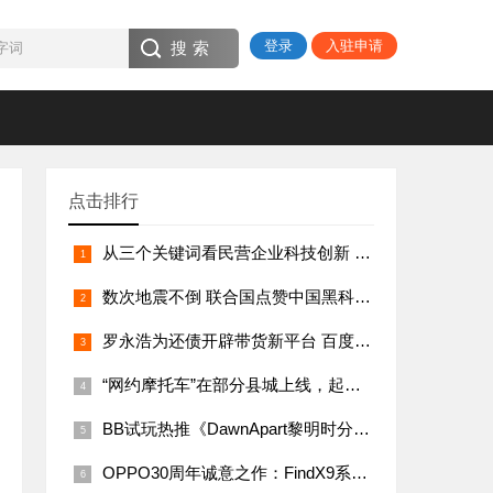
登录
入驻申请
点击排行
从三个关键词看民营企业科技创新 民营经济促进法正式施行
数次地震不倒 联合国点赞中国黑科技，建筑以柔克刚
罗永浩为还债开辟带货新平台 百度的野心罗永浩机会
“网约摩托车”在部分县城上线，起步价五六元
BB试玩热推《DawnApart黎明时分》自动化与殖民模拟玩法全面评测
OPPO30周年诚意之作：FindX9系列PG电子性能大升级