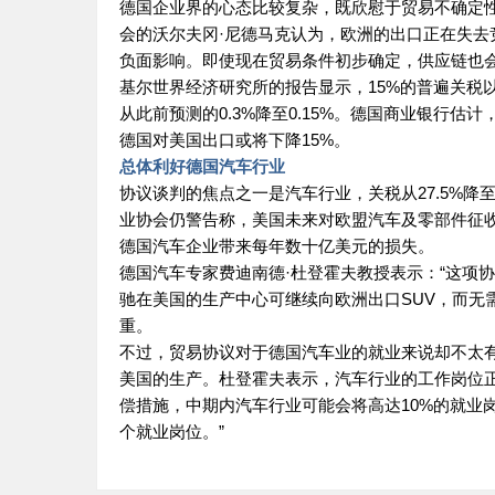
德国企业界的心态比较复杂，既欣慰于贸易不确定性
会的沃尔夫冈·尼德马克认为，欧洲的出口正在失去
负面影响。即使现在贸易条件初步确定，供应链也
基尔世界经济研究所的报告显示，15%的普遍关税
从此前预测的0.3%降至0.15%。德国商业银行
德国对美国出口或将下降15%。
总体利好德国汽车行业
协议谈判的焦点之一是汽车行业，关税从27.5%降
业协会仍警告称，美国未来对欧盟汽车及零部件征收
德国汽车企业带来每年数十亿美元的损失。
德国汽车专家费迪南德·杜登霍夫教授表示：“这项
驰在美国的生产中心可继续向欧洲出口SUV，而无
重。
不过，贸易协议对于德国汽车业的就业来说却不太有
美国的生产。杜登霍夫表示，汽车行业的工作岗位
偿措施，中期内汽车行业可能会将高达10%的就业
个就业岗位。”