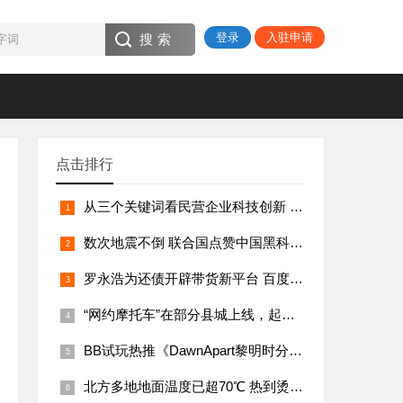
登录
入驻申请
点击排行
从三个关键词看民营企业科技创新 民营经济促进法正式施行
数次地震不倒 联合国点赞中国黑科技，建筑以柔克刚
罗永浩为还债开辟带货新平台 百度的野心罗永浩机会
“网约摩托车”在部分县城上线，起步价五六元
BB试玩热推《DawnApart黎明时分》自动化与殖民模拟玩法全面评测
北方多地地面温度已超70℃ 热到烫脚是真的