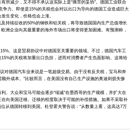
有所减少，又不得不承认这实际上是“痛苦的妥协”。德国工业联合
竞争力。即使是15%的关税也会对以出口为导向的德国工业造成巨大
会发生变化，价格也会上涨。
以及持续征收的50%的钢铁和铝关税，将导致德国国内生产总值增长
估计，欧洲企业向其最重要的海外市场出口将变得更加困难。有预测称，
至15%。这是贸易协议中对德国至关重要的领域。不过，德国汽车工
15%的关税将加重出口负担，进而对消费者产生负面影响。这将给
协议对德国汽车业来说是一笔超级交易。由于没有反关税，宝马和奔
需额外成本。”比较而言，在美国没有自己生产设施的奥迪则损失惨
利。大众和宝马可能会逐步“缩减”在墨西哥的生产规模，并扩大在
正在向美国迁移。迁移的程度取决于可能的补偿措施。如果不采取补
岗位从德国转移到美国。杜登霍夫警告说：“从数量上看，这高达7万