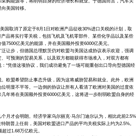
和采购能源等，将削弱自身的经济增长和就业。于德国而言，汽车关
显向美国转移。
美国取消了原定于8月1日对欧洲产品征收30%进口关税的计划，取
些产品将实行零关税，包括飞机及飞机零部件、某些化学品以及某些
7500亿美元的能源，并在美国额外投资6000亿美元。
广泛让步，但德国总理默茨仍对欧盟与美国达成协议表示欢迎，强调
定、可预测的贸易关系，以及双方都能获得市场准入，对双方都有
说：“凭借这项协议，我们成功避免了一场可能重创出口导向型德国经
税。欧盟希望防止事态升级，因为这将威胁贸易和就业。此外，欧洲
地位明显不平等。一边倒的协议让所有人看清了欧洲对美国的过度依
几年将在美国额外投资6000亿美元，这将进一步削弱欧盟自身的经
个月才会明朗。经济学家乌尔丽克·马尔门迪尔认为，相比此前2.5%
在特朗普上任前，美国对欧盟进口产品的平均关税实际上约为2.5%。
超过1.68万亿欧元。