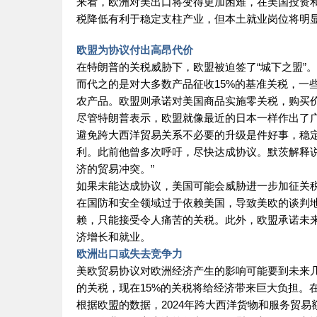
来看，欧洲对美出口将变得更加困难，在美国投资
税降低有利于稳定支柱产业，但本土就业岗位将明
欧盟为协议付出高昂代价
在特朗普的关税威胁下，欧盟被迫签了“城下之盟”。
而代之的是对大多数产品征收15%的基准关税，一
农产品。欧盟则承诺对美国商品实施零关税，购买价值
尽管特朗普表示，欧盟就像最近的日本一样作出了
避免跨大西洋贸易关系不必要的升级是件好事，稳
利。此前他曾多次呼吁，尽快达成协议。默茨解释
济的贸易冲突。”
如果未能达成协议，美国可能会威胁进一步加征关
在国防和安全领域过于依赖美国，导致美欧的谈判
赖，只能接受令人痛苦的关税。此外，欧盟承诺未来
济增长和就业。
欧洲出口或失去竞争力
美欧贸易协议对欧洲经济产生的影响可能要到未来几
的关税，现在15%的关税将给经济带来巨大负担。
根据欧盟的数据，2024年跨大西洋货物和服务贸易额