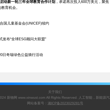
约并启动新一轮三年全球教育合作计划
，承诺再次投入600万美元，聚焦
的教育机会。
合国儿童基金会(UNICEF)续约
式发布“全球ESG顾问大联盟”
20日
奇瑞
绿色公益骑行活动
关于我们
23-2024 新物网 www.xinwust.com All Rights Reserved. 人工智
网站备案号：
湘ICP备2023029281号