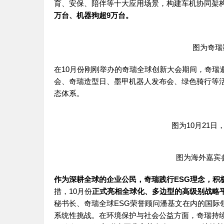
育、安保、陪伴等十大应用场景，构建车机协同架
万台、机器狗超9万台。
图为
奇瑞
在10月份刚刚举办的
奇瑞
全球创新大会期间，
奇瑞
会、
奇瑞
造型日、墨甲机器人发布会、绿色骑行等
态体系。
图为10月21日，
图为海外嘉宾
作为深耕全球的企业公民，
奇瑞
践行ESG理念，积
措，10月份
正式亮相全球化、多边型的高级别战略
秘书长、
奇瑞
全球ESG荣誉顾问潘基文在内的国
系统性挑战。在环境保护与社会公益方面，
奇瑞
持