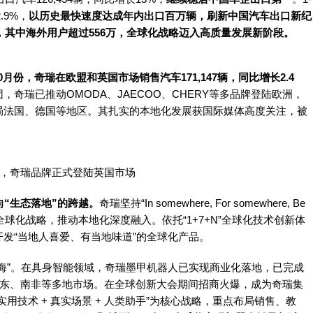
.9%，
以历史最快速度达成年内出口百万辆，刷新中国汽车出口新纪
万，其中海外用户超过556万，全球化战略迈入高质量发展新阶段。
0月份，
奇瑞
在欧盟和英国市场销售汽车171,147辆，同比增长2.4
团，
奇瑞
已推动OMODA、JAECOO、CHERY等多品牌登陆欧洲，
局法国、德国等地区。其扎实的本地化发展获国际媒体高度关注，被
日，
奇瑞
品牌正式登陆英国市场
向“生态落地”的跨越。
奇瑞
坚持“In somewhere, For somewhere, Be
”的全球化战略，推动本地化深度融入。依托“1+7+N”全球化技术创新体
发“当地人喜爱、有当地味道”的全球化产品。
海”。在具身智能领域，
奇瑞
墨甲机器人已实现商业化落地，已完成
中东、南非等多地市场。在全球创新大会期间招商火爆，成为
奇瑞
集
用技术 + 真实场景 + 人类助手”为核心战略，重点布局销售、教