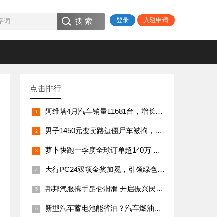
登录
入驻申请
点击排行
阿维塔4月汽车销量11681台，增长122%销量创历史新高
男子1450元变卖路边僵尸车被拘，盗窃男子为刑满释放人员
萝卜快跑一季度全球订单超140万 同比增长75%
大行PC24双项金奖加冕，引领绿色出行新风尚
邦邦汽服携手昆仑润滑 开启振兴民族品牌新征程
新型汽车蓄电池能省油？汽车燃油节能新突破！