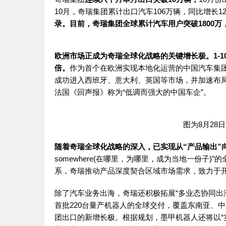
10月，
奇瑞
集团累计出口汽车106万辆，同比增长12
录。目前，
奇瑞
集团全球累计汽车用户突破1800
欧洲市场正成为
奇瑞
全球化战略的关键增长极。1-1
倍。
作为首个在欧洲实现本地化运营的中国汽车集
成功进入西班牙、意大利、英国等市场，并加速布
法国《回声报》称为“低调而强大的中国车企”。
图为8月28
随着
奇瑞
全球化战略的深入，已实现从“产品输出”
somewhere(在哪里，为哪里，成为当地一份子)
系，
奇瑞
推动产品深度契合区域市场需求，致力于开
除了汽车业务出海，
奇瑞
还积极拓展“多业态协同出
首批220台量产机器人的全球交付，覆盖东南亚、
团出口的新增长极。根据规划，墨甲机器人还将以“实