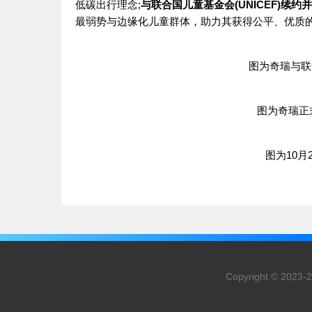
低碳出行理念;
与联合国儿童基金会(UNICEF)续
最弱势与边缘化儿童群体，助力其获得公平、优质
图为
奇瑞
与联
图为
奇瑞
正
图为10月
Copyright © 20