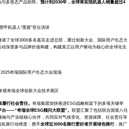
构与多形态产品矩阵。
预计到2030年，全球将实现机器人销量超过4
墨甲机器人“墨茵”登台演讲
邀请了全球3000多名嘉宾走进总部，通过创新大会、国际用户生态大
活动深度参与品牌价值构建，构建真正以用户驱动为核心的全球化生
2025
奇瑞
国际用户生态大会现场
参观
奇瑞
全球创新大会技术展区
极履行社会责任。
奇瑞
集团加快推进ESG战略框架下的多项关键举
平台——“
奇瑞
全球ESG顾问大联盟”。
联盟汇聚了包括联合国第八任
际领袖与产业链核心伙伴，共同应对气候变化、资源保障、社会责任等
续拓展行动维度：携手
全球近3000名骑行爱好者开展绿色骑行
，推广