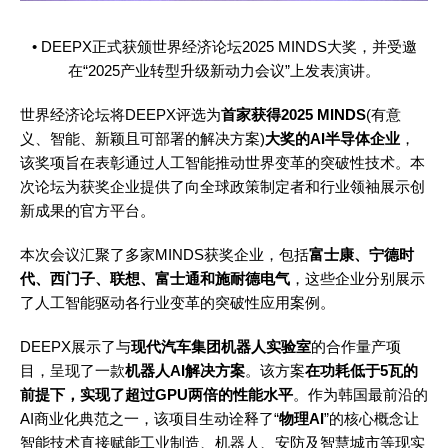
• DEEPX正式获颁世界经济论坛2025 MINDS大奖，并受邀
在“2025产业转型升级新动力会议”上发表演讲。
世界经济论坛将DEEPX评选为
首家获得
2025 MINDS
(有意
义、智能、新颖且可部署的解决方案)
大奖的
AI半导体企业
，
该奖项旨在表彰通过人工智能推动世界变革的突破性技术。本
次论坛为获奖企业提供了向全球政策制定者和行业领袖展示创
新成果的官方平台。
本次会议汇聚了多家MINDS获奖企业，包括
富士康、宁德时
代、西门子、联想、富士通和施耐德电气
，这些企业分别展示
了人工智能驱动各行业变革的突破性应用案例。
DEEPX展示了与
现代汽车集团机器人实验室
的合作量产项
目，呈现了一款
机器人
AI解决方案
。该方案
在功耗低于
5瓦的
前提下，实现了超过GPU两倍的性能水平
。作为韩国最前沿的
AI商业化典范之一，该项目生动诠释了“
物理
AI
”的核心概念让
智能技术直接赋能工业制造、机器人、安防及智慧城市等现实