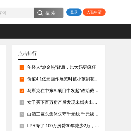
登录
入驻申请
点击排行
年轻人“炒金热”背后，比大妈更疯狂
价值4.1亿元画作展览时被小孩刮花，作品为栗色上的灰橙8号
马斯克在中东AI项目中发起“政治截胡”，xAI公司寻求加入阿联酋数十亿美元计划
女子买下百万房产后发现未婚夫出轨，法官这样判
白酒三巨头集体失守千元线 千元线更难守
LPR降了!100万房贷30年减少2万，市场影响几何？