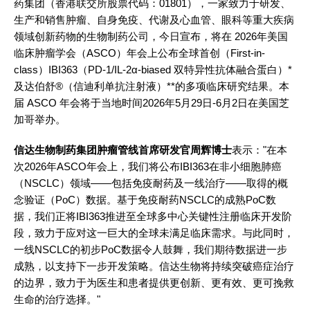
药集团（香港联交所股票代码：01801），一家致力于研发、
生产和销售肿瘤、自身免疫、代谢及心血管、眼科等重大疾病
领域创新药物的生物制药公司，今日宣布，将在 2026年美国
临床肿瘤学会（ASCO）年会上公布全球首创（First-in-
class）IBI363（PD-1/IL-2α-biased 双特异性抗体融合蛋白）*
及达伯舒®（信迪利单抗注射液）**的多项临床研究结果。本
届 ASCO 年会将于当地时间2026年5月29日-6月2日在美国芝
加哥举办。
信达生物制药集团肿瘤管线首席研发官周辉博士
表示："在本
次2026年ASCO年会上，我们将公布IBI363在非小细胞肺癌
（NSCLC）领域——包括免疫耐药及一线治疗——取得的概
念验证（PoC）数据。基于免疫耐药NSCLC的成熟PoC数
据，我们正将IBI363推进至全球多中心关键性注册临床开发阶
段，致力于应对这一巨大的全球未满足临床需求。与此同时，
一线NSCLC的初步PoC数据令人鼓舞，我们期待数据进一步
成熟，以支持下一步开发策略。信达生物将持续突破癌症治疗
的边界，致力于为医生和患者提供更创新、更有效、更可挽救
生命的治疗选择。"