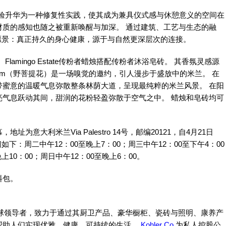
浴体验升
华为
一种修复性实践，使其成为兼具仪式感与休憩意义的空间在
材质的感知也随之被重新唤醒与加深。 通过建筑、工艺与生态的融
ate的共同愿景：真正持久的身心健康，源于与自然更深层次的连接。
。 Flamingo Estate传粉者蜡烛搭配传粉者沐浴皂砖。 其香氛灵感源
Blossom（野菩提花）是一场嗅觉的邀约，引人漫步于盛放中的米兰。 在
带蜜意的温暖气息弥散整条林荫大道，呈现最纯粹的米兰风景。 在阳
亮气息跃动其间，甜润的花粉轻盈弥散于空气之中。 蜡烛和皂砖均可
大利米兰Via Palestro 14号，邮编20121，自4月21日
下：周二中午12：00至晚上7：00；周三中午12：00至下午4：00
上10：00；周日中午12：00至晚上6：00。
料包。
创新的全球领导者，致力于通过其厨卫产品、豪华橱柜、瓷砖与照明、康养产
帮助人们实现优雅、健康、可持续的生活。
Kohler Co.
为私人控股公