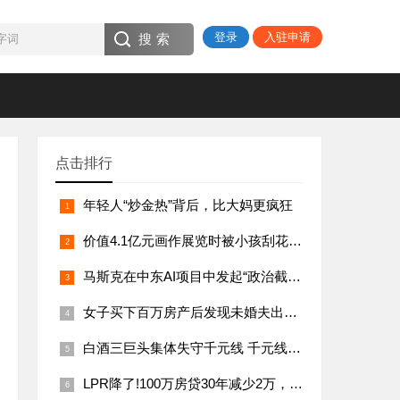
登录
入驻申请
点击排行
年轻人“炒金热”背后，比大妈更疯狂
价值4.1亿元画作展览时被小孩刮花，作品为栗色上的灰橙8号
马斯克在中东AI项目中发起“政治截胡”，xAI公司寻求加入阿联酋数十亿美元计划
女子买下百万房产后发现未婚夫出轨，法官这样判
白酒三巨头集体失守千元线 千元线更难守
LPR降了!100万房贷30年减少2万，市场影响几何？