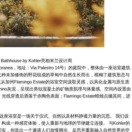
ate Bathhouse by Kohler亮相米兰设计周
emporanea，地址：Via Palestro 14号）的庭院中，整体由一座浴室建筑
七种未加修饰的野花组成的草甸中自然生长而出，模糊了建筑形态与
州Flamingo Estate的浴室空间汲取灵感，以风化金属与原生质
achino灰泥，呈现出类似混凝土的矿物质肌理与体量感。空间内设置由
，光线穿透后洒落于赤陶色表面；Flamingo Estate蜡烛点缀其间，进
tiansen表示：“这座浴室是一场关于仪式、自然以及材料静谧力量的沉思。 我们设
成一种感官体验，使人重新与地球的节律建立连接。 与Kohler的
现实，创造出一个邀请人们放慢脚步、反思并重新融入自然世界的空