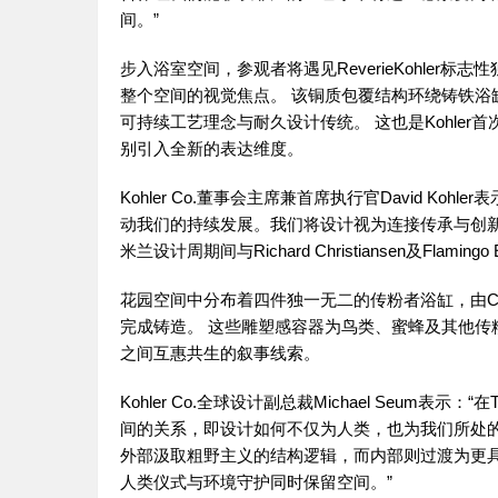
间。”
步入浴室空间，参观者将遇见ReverieKohle
整个空间的视觉焦点。 该铜质包覆结构环绕铸铁浴缸
可持续工艺理念与耐久设计传统。 这也是Kohle
别引入全新的表达维度。
Kohler Co.董事会主席兼首席执行官David Ko
动我们的持续发展。我们将设计视为连接传承与创
米兰设计周期间与Richard Christiansen及Fla
花园空间中分布着四件独一无二的传粉者浴缸，由Chri
完成铸造。 这些雕塑感容器为鸟类、蜜蜂及其他
之间互惠共生的叙事线索。
Kohler Co.全球设计副总裁Michael Seum表示：“在
间的关系，即设计如何不仅为人类，也为我们所处
外部汲取粗野主义的结构逻辑，而内部则过渡为更
人类仪式与环境守护同时保留空间。”