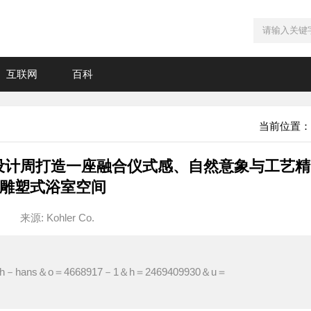
互联网
百科
当前位置：
ate在米兰设计周打造一座融合仪式感、自然意象与工艺精
雕塑式浴室空间
来源: Kohler Co.
l＝zh－hans＆o＝4668917－1＆h＝2469409930＆u＝