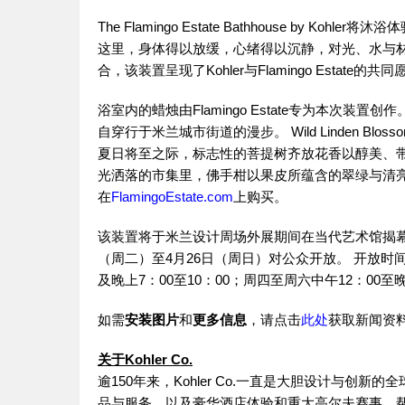
The Flamingo Estate Bathhouse by Kohler将沐
这里，身体得以放缓，心绪得以沉静，对光、水与
合，该装置呈现了Kohler与Flamingo Est
浴室内的蜡烛由Flamingo Estate专为本次装置创作
自穿行于米兰城市街道的漫步。 Wild Linden 
夏日将至之际，标志性的菩提树齐放花香以醇美、
光洒落的市集里，佛手柑以果皮所蕴含的翠绿与清
在
FlamingoEstate.com
上购买。
该装置将于米兰设计周场外展期间在当代艺术馆揭幕，地址为意
（周二）至4月26日（周日）对公众开放。 开放时间如
及晚上7：00至10：00；周四至周六中午12：00至晚
如需
安装图片
和
更多信息
，请点击
此处
获取新闻资
关于Kohler Co.
逾150年来，Kohler Co.一直是大胆设计与
品与服务，以及豪华酒店体验和重大高尔夫赛事，