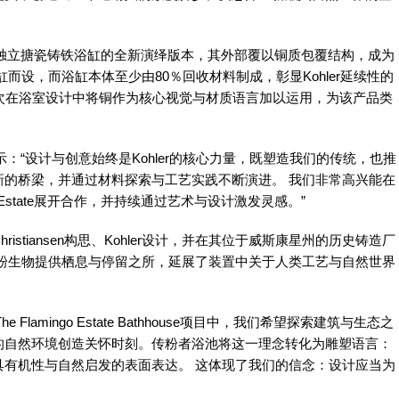
r标志性独立搪瓷铸铁浴缸的全新演绎版本，其外部覆以铜质包覆结构，成为
而设，而浴缸本体至少由80％回收材料制成，彰显Kohler延续性的
r首次在浴室设计中将铜作为核心视觉与材质语言加以运用，为该产品类
hler表示：“设计与创意始终是Kohler的核心力量，既塑造我们的传统，也推
新的桥梁，并通过材料探索与工艺实践不断演进。 我们非常高兴能在
mingo Estate展开合作，并持续通过艺术与设计激发灵感。”
stiansen构思、Kohler设计，并在其位于威斯康星州的历史铸造厂
传粉生物提供栖息与停留之所，延展了装置中关于人类工艺与自然世界
The Flamingo Estate Bathhouse项目中，我们希望探索建筑与生态之
的自然环境创造关怀时刻。传粉者浴池将这一理念转化为雕塑语言：
具有机性与自然启发的表面表达。 这体现了我们的信念：设计应当为