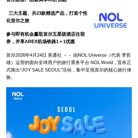
三大主
题
、共
23款精
选产
品，打造
个
性
化首尔之旅
参与
即有机
会赢
取首尔五星
级
酒店住宿
券，
并
享
AREX机
场铁
路
1＋1
优
惠
首尔
2026年4月24日
美通社 －－ 由NOL Universe（代表 李哲
雄）运营的面向全球用户的旅行票务平台 NOL World，宣布正
式推出“JOY SALE SEOUL”活动，集中呈现首尔的核心旅行体
验。