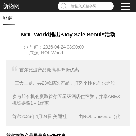
新物网
请输入关键字词
财商
NOL World推出“Joy Sale Seoul”活动
时间：2026-04-24 08:00:00
来源: NOL World
首尔旅游产品最高享85折优惠
三大主题、共23款精选产品，打造个性化首尔之旅
参与即有机会赢取首尔五星级酒店住宿券，并享AREX
机场铁路1＋1优惠
首尔2026年4月24日 美通社 －－ 由NOL Universe（代
首尔旅游
产
品最高享
85折
优
惠