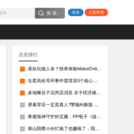
登录
入驻申请
点击排行
喜欢玩狼人杀？快来体验MidoriOnline热门PG游戏《WerewolfsHunt》，感受全新刺激！
女星高价耳环事件需澄清3个核心问题，舆论的监督是社会文明的象征
多地曝谷子店闭店消息 谷子经济难持续
屏幕背后一定是真人?警惕AI换脸 换脸合成声音要谨慎识别
希腊海神守护的宝藏：PP电子《波塞冬之浪》全方位攻略
泰山陪爬小伙忙疯了也赚疯了，陪爬一大学生为主